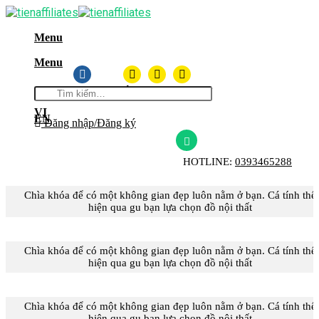
Skip
to
Menu
content
Menu
Tìm
THÔNG TIN DỰ ÁN
kiếm:
VI
EN
Đăng nhập/Đăng ký
HOTLINE:
0393465288
Chìa khóa để có một không gian đẹp luôn nằm ở bạn. Cá tính thể
hiện qua gu bạn lựa chọn đồ nội thất
Chìa khóa để có một không gian đẹp luôn nằm ở bạn. Cá tính thể
hiện qua gu bạn lựa chọn đồ nội thất
Chìa khóa để có một không gian đẹp luôn nằm ở bạn. Cá tính thể
hiện qua gu bạn lựa chọn đồ nội thất