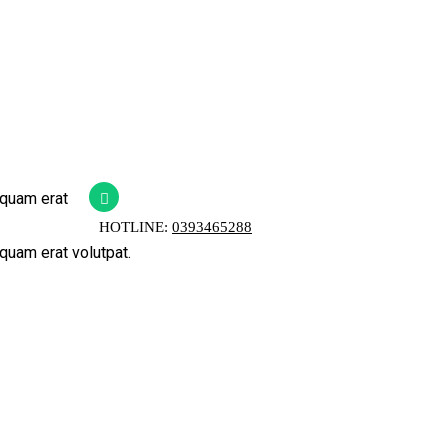
iquam erat
HOTLINE:
0393465288
quam erat volutpat.