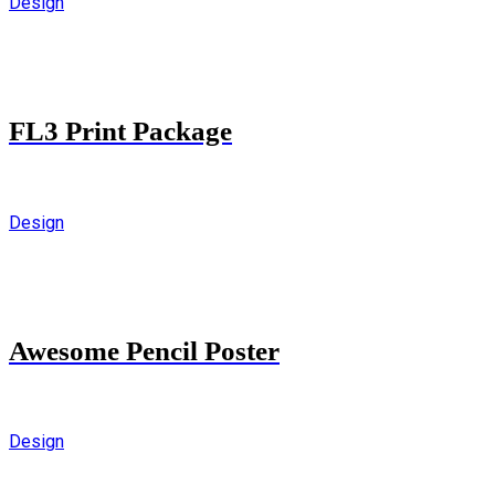
Design
FL3 Print Package
Design
Awesome Pencil Poster
Design