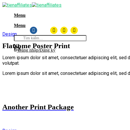
Skip
to
Menu
content
Menu
Design
Tìm
kiếm:
Flatsome Poster Print
VI
EN
Đăng nhập/Đăng ký
Lorem ipsum dolor sit amet, consectetuer adipiscing elit, sed
volutpat.
Lorem ipsum dolor sit amet, consectetuer adipiscing elit, sed 
Another Print Package