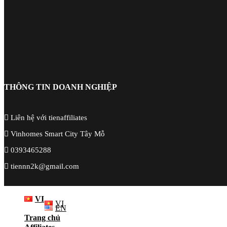
THÔNG TIN DOANH NGHIỆP
Liên hệ với tienaffiliates
Vinhomes Smart City Tây Mỗ
0393465288
tiennn2k@gmail.com
VI
VI
EN
Trang chủ